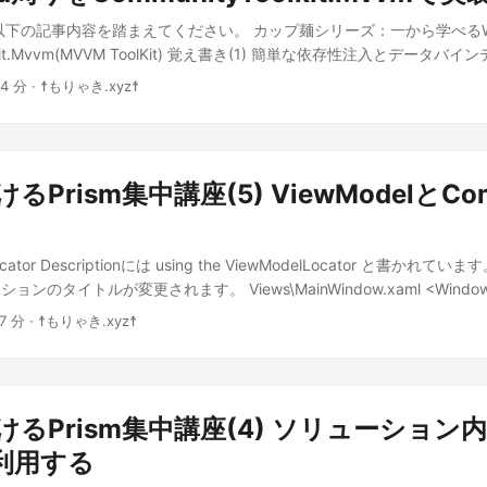
AddModule<ModuleB.ModuleBModule>(); } } } UsingEventAggregato
on(); services.AddSingleton<IMessenger, WeakReferenceMessenger>(
以下の記事内容を踏まえてください。 カップ麺シリーズ：一から学べるW
ow.xaml <Window x:Class="UsingEventAggregator.Views.MainWindo
gleton<IMainWindowViewModel, MainWindowViewModel>(); return
olkit.Mvvm(MVVM ToolKit) 覚え書き(1) 簡単な依存性注入とデータ
chemas.microsoft.com/winfx/2006/xaml/presentation"
ldServiceProvider(); } } フォルダの作成と準備 まずはプロジェクトに Views 
、WPF における CommunityToolkit.Mvvm(MVVM ToolKit) 覚
schemas.microsoft.com/winfx/2006/xaml" xmlns:prism="http://prisml
を作るわよ。 ...
 4 分 · ☨もりゃき.xyz☨
なサンプル カップ麺シリーズ：一から学べるWPF における
Title}" Width="525" Height="350"
olkit.Mvvm(MVVM ToolKit) 覚え書き(3) メッセージングの簡単なサン
Locator.AutoWireViewModel="True"> <Grid> <Grid.ColumnDefinition
yToolkit.Mvvm V8の覚え書き まずはプロジェクトの作成と整備ね さあ、
n /> <ColumnDefinition /> </Grid.ColumnDefinitions> <ContentContro
Toolkit.Mvvm 大好きな、もりゃきお姉ちゃんがやってきましたよ！ ます
ager.RegionName="LeftRegion" /> <ContentControl Grid.Column="1
るPrism集中講座(5) ViewModelとCo
う。 Visual Studioで「WPFアプリケーション」を選んで、ソリュ
nagerRegionName="RightRegion" /> </Grid> </Window> UsingEven
ndSample」、フレームワークは「.NET 9」選択でいいでしょう！ 次に、
nWindowViewModel.cs namespace UsingEventAggregator.ViewModels
olkit.Mvvm」と「Microsoft.Extensions.DependencyInjectio
el : BindableBase { private string _title = "Prism Unity Application
ocator Descriptionには using the ViewModelLocator と書かれ
！ あ、CommunityToolkit.Mvvm V8 を使うから、エラーが出た
rn _title; } set { SetProperty(ref _title, value); } } public MainWindowVie
ンのタイトルが変更されます。 Views\MainWindow.xaml <Windo
の約束よ！ 次は DI の設定よ！こんなの App.xaml.cs に書くだけ
ェクトと ModuleB プロジェクトを ContentControl で読み込んでいるよう
delLocator.Views.MainWindow"
る人はコピペできるようにしとくのが賢い子☆ public partial class A
 7 分 · ☨もりゃき.xyz☨
chemas.microsoft.com/winfx/2006/xaml/presentation"
/// <summary> /// サービスの登録をします /// </summary> public App() { 
schemas.microsoft.com/winfx/2006/xaml" xmlns:prism="http://prisml
es(); Ioc.Default.ConfigureServices(Services); } /// <summary> 
Title}" Width="525" Height="350"
summary> public new static App Current => (App)Application.Cur
Locator.AutoWireViewModel="True"> <Grid> <ContentControl
サービスプロバイダです /// </summary> public IServiceProvider Services 
けるPrism集中講座(4) ソリューション
nager.RegionName="ContentRegion" /> </Grid> </Window>
サービスを登録します /// </summary> /// <returns></returns> private s
WindowViewModel.cs namespace ViewModelLocator.ViewModels { pu
利用する
ConfigureServices() { var services = new ServiceCollection();
el : BindableBase { private string _title = "Prism Unity Application
gleton<IMessenger, WeakReferenceMessenger>();