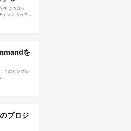
r 内の
);
PF における
w"
バインディング カップ麺
と ViewModels、
え書き(2) 依存性注
ibrary.com/"
プル カップ麺シリー
s>
l
は、サクサクプロジ
"
mmandを
ーション名は
tAggregator 内の
NuGet経由で
 { public class
n」をいつもの通りにインス
"; public string
ています。 このサンプル
らとりあえずリビルド
wModel() { } } }
w
なんだから、たくさ
です。 ...
pp :
Services =
ibrary.com/"
/// 現在の App インスタ
rent; ///
{ get; } ///
内のプロジ
tatic
blic class
"; public string