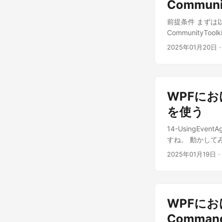
you to navigate?
Commun
continuationCall
前提条件 まずは
return true; } p
CommunityTo
OnNavigatedTo(N
シリーズ：一から学べる
ViewModels\View
2025年01月20日
·
入を利用した簡単
BindableBase 
CommunityTo
ズ：Communit
Community
WPFにおける
にやって良いとお
Visual Stu
を使う
フレームワークは「.
14-UsingEvent
「Microsoft.
すね。 動かしてみる
けど、Commun
というサンプルのようです。
の約束よ！ DI の設
2025年01月19日
·
UsingEventAggreg
class App : Ap
for App.xaml ///
Services = Confi
CreateShell() { 
App インスタンスを取得
RegisterTypes(IC
(App)Applicati
WPFにお
ConfigureModule
IServiceProvide
moduleCatalog.
Comman
<returns></retur