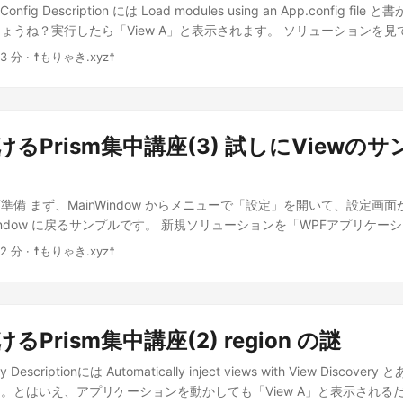
Config Description には Load modules using an App.config fi
rn _title; } set { SetProperty(ref _title, value); } } public MainWindowVi
gleton<IMainWindowViewModel, MainWindowViewModel>(); return
ょうね？実行したら「View A」と表示されます。 ソリューションを
unityToolkit.Mvvm の覚え書き をきちんと読んでくれた人なら「ほ
dServiceProvider(); } } 次はエラーが出た MainWindowViewModel
s」と「ModuleA」があります。 おそらく「Modules」から「ModuleA
tyToolkit.Mvvm では ObservableObject だったところが Binding
ロジェクトにとりあえず Views と ViewModels フォルダを作って Main
 3 分 · ☨もりゃき.xyz☨
onfig <?xml version="1.0" encoding="utf-8"?> <configuration
ew…ここでは MainWindow.xaml.cs に当たりますが、 ここで DataC
動、名前空間も手動作業含めて調整。 ...
> <section name="modules" type="Prism.Modularity.ModulesConfigur
しょうか？ ...
/configSections> <startup> </startup> <modules> <module
oduleA.dll" moduleType="ModuleA.ModuleAModule, ModuleA, Versio
けるPrism集中講座(3) 試しにViewの
, PublicKeyToken=null" moduleName="ModuleAModule" startupLoade
</configuration> 更新されたファイル単体では分かりにくいので、06-
Deactivation の App.config を引用してみます。 <?xml version="1.0" enc
準備 まず、MainWindow からメニューで「設定」を開いて、設定画
n> <startup> </startup> </configuration> はい、見事に空っぽですね。 
Window に戻るサンプルです。 新規ソリューションを「WPFアプリケ
基準に掘っていくと ModuleA.dll があります。 では ModuleA にあ
利用すれば良いでしょう。 ここでは SimplePrismViewSample とい
A\ModuleAModule.cs using ModuleA.Views; namespace ModuleA 
 2 分 · ☨もりゃき.xyz☨
ら Prism.Unity をインストールします。自分は Visual Studio の Nu
IModule { public void OnInitialized(IContainerProvider containerProv
t 等を扱える人に、改めての説明は不要でしょう。 App.xaml 周辺の設定 
 containerProvider.Resolve<IRegionManager>();
プローラで Views フォルダを作り、MainWindow.xaml を View
gisterViewWithRegion("ContentRegion", typeof(ViewA)); } public vo
のソリューション直下に MainWindow.xaml を置いていたら、以下
(IContainerRegistry containerRegistry) { } } } 他の変更は些細なも
るPrism集中講座(2) region の謎
体どこに Views が含まれてるんですかね？ブラックボックス臭い… MainWi
Class="SimplePrismViewSample.Views.MainWindow"
ry Descriptionには Automatically inject views with View Disco
chemas.microsoft.com/winfx/2006/xaml/presentation"
。とはいえ、アプリケーションを動かしても「View A」と表示される
schemas.microsoft.com/winfx/2006/xaml" xmlns:prism="http://prisml