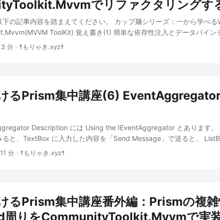
", "Navigate?", MessageBoxButton.YesNo) == MessageBoxResult.No) 
ityToolkit.Mvvmでリファクタリングす
back(result); } public bool IsNavigationTarget(NavigationContext nav
以下の記事内容を踏まえてください。 カップ麺シリーズ：一から学べるW
ublic void OnNavigatedFrom(NavigationContext navigationContext) { }
olkit.Mvvm(MVVM ToolKit) 覚え書き(1) 簡単な依存性注入とデータ
avigationContext navigationContext) { } } } ModuleA 内の
、WPF における CommunityToolkit.Mvvm(MVVM ToolKit) 覚
BViewModel.cs namespace ModuleA.ViewModels { public class Vie
 3 分 · ☨もりゃき.xyz☨
なサンプル カップ麺シリーズ：一から学べるWPF における
{ public ViewBViewModel() { } } } っていうか、訳がわからないですね？ ..
olkit.Mvvm(MVVM ToolKit) 覚え書き(3) メッセージングの簡単なサン
yToolkit.Mvvm V8の覚え書き まずは下準備！ はーい、またやってきま
Toolkit.Mvvm大好きの、もりゃきお姉さんだよ！ 今回はパパも、基本的
Prism集中講座(6) EventAggregator
許しがでましたので、バンバン変えていきますよ！ プロジェクトを作
dioで「WPFアプリケーション」を選んで、ソリューション名は「BusinessPers
NET 9」選択ね！ 次に、NuGet経由で「CommunityToolkit.Mvvm
Aggregator Description には Using the IEventAggregator とあ
Extensions.DependencyInjection」をいつもの通りにインストールし
と、TextBox に入力した内容を「Send Message」で送ると、 List
ityToolkit.Mvvm V8 を使うから、エラーが出たらとりあえずリビル
 UsingEventAggregator 内の App.xaml.cs using System.Win
定よ はい、これを App.xaml.cs に適切にコピペしちゃいましょう！ public
 11 分 · ☨もりゃき.xyz☨
ator.Views; namespace UsingEventAggregator { /// <summary> /// I
plication { /// <summary> /// サービスの登録をします /// </summary> pub
 </summary> public partial class App : PrismApplication { protected
gureServices(); Ioc.Default.ConfigureServices(Services); } /// <su
return Container.Resolve<MainWindow>(); } protected override void
します /// </summary> public new static App Current =>
ontainerRegistry containerRegistry) { } protected override void
on.Current; /// <summary> /// サービスプロバイダです /// </summary> p
けるPrism集中講座番外編：Prismの複
Catalog(IModuleCatalog moduleCatalog) {
r Services { get; } /// <summary> /// サービスを登録します /// </summa
AddModule<ModuleA.ModuleAModule>();
d周りをCommunityToolkit.Mvvmで
ns> private static ServiceProvider ConfigureServices() { var service