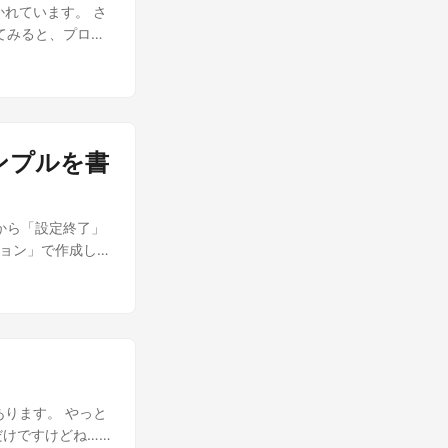
le と書かれています。 さ
ewModel() { } } } ま
見てみると、プロジ
とんど同じ」となりま
 の設定だけど、まとめて
」のView を使って
Base になっているだ
Window.xaml
>
ontext に設定し
ationSection,
n=1.0.0.0,
サンプルを書
d="True" />
oding="utf-8"?>
面から「設定終了」
実際 ModuleA フ
ーション」で作成しま
る肝心の変更部分を見
う名前にしています。
{ public class
Get 管理から入れて
ider) { var
Views の設定
s フォルダに移動し
id
の書き換えでエラー
のなので省略します。 ...
ndow.xaml
very とあります。 やっと
だけですけどね…
ibrary.com/"