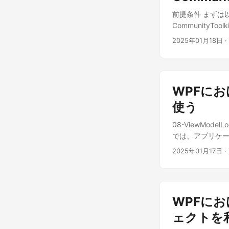
moduleCatalog.
ServiceCollecti
前提条件 まずは
Views\MainWind
services.AddSin
CommunityTo
xmlns="http://s
services.Bui
シリーズ：一から学べる
xmlns:x="http://
Models フォルダ
2025年01月18日
·
入を利用した簡単
Title="{Binding 
CommunityTo
prism:ViewModel
ズ：Communit
<ColumnDefinitio
Community
prism:RegionMan
WPFにおけ
ェクトを作りましょ
prism:RegionMa
「TabComma
使う
ViewsModels\Mai
「CommunityTo
MainWindowViewMod
08-ViewModelL
トールしましょうね
Title { get { retu
では、アプリケーショ
してね、お姉さんと
ModuleA プロジ
x:Class="ViewMo
んアプリケーション作
2025年01月17日
·
xmlns="http://s
Application { 
xmlns:x="http://
ConfigureServic
Title="{Binding 
ンスを取得します /// </
prism:ViewModel
<summary> /// 
WPFにお
prism:RegionMa
<summary> /// 
ViewModels\Main
ェクトを
ServiceProvider 
MainWindowViewMod
services.AddSin