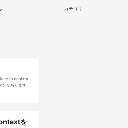
カテゴリ
face to confirm
えるボタンがあります
ViewA に切り替
ドを読んだら納得
amespace
ionRequest {
t
ntextを
sageBox.Show("Do