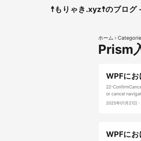
☨もりゃき.xyz☨のブログ - 
ホーム
Categori
Pris
WPFにお
22-ConfirmCance
or cancel n
が… ViewA か
2025年01月21日
·
える時にメッセー
しました。 ModuleA
ModuleA.ViewMod
public ViewAView
WPFにおけ
navigationContex