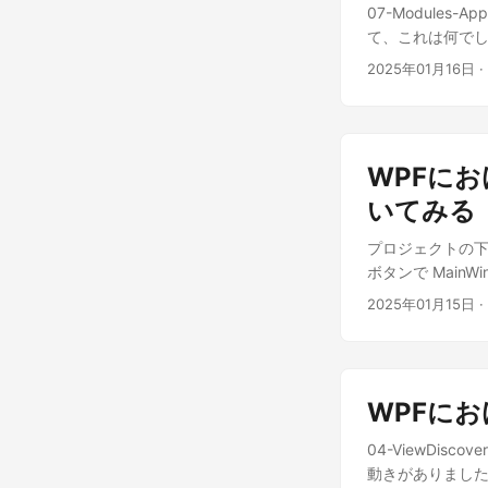
07-Modules-App
Title { get { retu
services.AddSin
て、これは何でし
あ、これ Comm
services.Buil
ェクト「Module
すよね？ Communi
やっちゃうわよ！ プ
2025年01月16日
·
いるのでしょう。 App.c
けです。 違いは、Vi
を Views に移
<configSections
なくても動くことで
Prism.Wpf" /> <
assemblyFile="M
WPFにお
Culture=neutral
</modules> 
いてみる
ViewActivation
プロジェクトの下
<configuratio
ボタンで Main
ォルダを bin を
す。.NET 9 を
てみましょう。 Module
2025年01月15日
·
そして、NuGet か
ModuleAModule : 
いますが、dotne
regionManager =
ソリューションエクス
regionManager.Re
ます。 デフォルト
RegisterTypes
WPFにおけ
を吐きます。 …一
の修正 <Window x:
04-ViewDiscove
xmlns="http://s
動きがありました
xmlns:x="http://