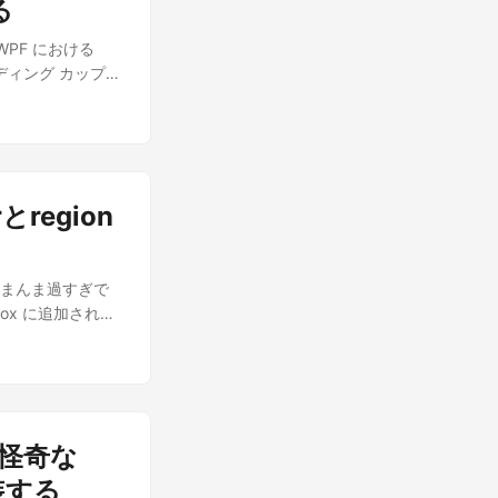
result = false;
る
igationContext) {
PF における
 public void
バインディング カップ麺
え書き(2) 依存性注
wBViewModel :
.
プル カップ麺シリー
した！
な画面構成以外は好き
とregion
りましょう。
onsSample」、
」と
ります。 まんま過すぎで
ましょうね！ 繰り返す
Box に追加される
ドしてね、お姉さんと
dows; using
 partial
nteraction logic
lic App() {
 override Window
mmary> /// 現在の
ublic
雑怪奇な
ry> ///
実装する
s = new