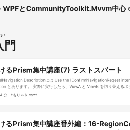
WPFとCommunityToolkit.Mvvm中心
es
m入門
けるPrism集中講座(7) ラストスパート
lNavigation Descriptionには Use the IConfirmNavigationReqest inter
avigation とあります。 実際に実行したら、ViewA と ViewB を切り替
ら ViewB に切り替える時にはメッセージボックスが出るのに、 ViewB から 
 4 分 · ☨もりゃき.xyz☨
ジボックスが出ない、え？これ欠陥品じゃないの？ ああ、ソースコー
 内の ViewModels\ViewAViewModel.cs using System.Windows; n
els { public class ViewAViewModel : BindableBase, IConfirmNavigat
Model() { } public void ConfirmNavigationRequest(NavigationContex
るPrism集中講座番外編：16-RegionCo
t, Action<bool> continuationCallback) { bool result = true; if (Mes