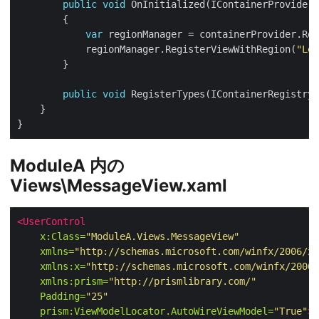
public
void
var
            regionManager.RegisterViewWithRegion(
"Lef
public
void
ModuleA 内の
Views\MessageView.xaml
<UserControl
x:Class=
"ModuleA.Views.MessageView"
xmlns=
"http://schemas.microsoft.com/winfx/2006/xa
xmlns:x=
"http://schemas.microsoft.com/winfx/2006/
xmlns:prism=
"http://prismlibrary.com/"
Padding=
"25"
prism:ViewModelLocator.AutoWireViewModel=
"True"
>