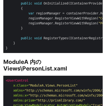
public
void
var
            regionManager.RegisterViewWithRegion(
"Con
            regionManager.RegisterViewWithRegion(
"Per
public
void
ModuleA 内の
Views\PersonList.xaml
<UserControl
x:Class=
"ModuleA.Views.PersonList"
xmlns=
"http://schemas.microsoft.com/winfx/2006/xa
xmlns:x=
"http://schemas.microsoft.com/winfx/2006/
xmlns:prism=
"http://prismlibrary.com/"
prism:ViewModelLocator.AutoWireViewModel=
"True"
>