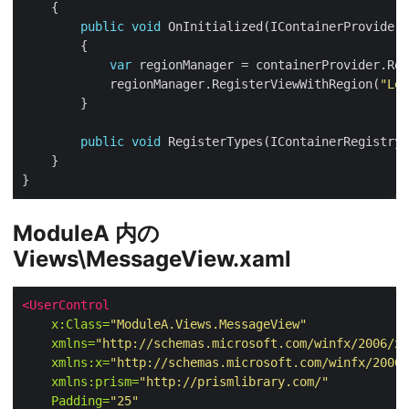
public
void
var
            regionManager.RegisterViewWithRegion(
"Lef
public
void
ModuleA 内の
Views\MessageView.xaml
<UserControl
x:Class=
"ModuleA.Views.MessageView"
xmlns=
"http://schemas.microsoft.com/winfx/2006/xa
xmlns:x=
"http://schemas.microsoft.com/winfx/2006/
xmlns:prism=
"http://prismlibrary.com/"
Padding=
"25"