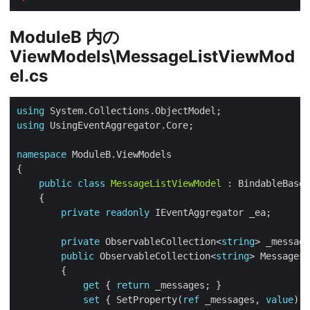
ModuleB 内の
ViewModels\MessageListViewMod
el.cs
using
using
namespace
public
class
MessageListViewModel
private
readonly
private
 ObservableCollection<
string
public
 ObservableCollection<
string
get
 { 
return
set
 { SetProperty(
ref
 _messages, 
value