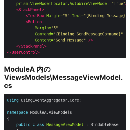
prism:ViewModelLocator.AutoWireViewModel=
"True"
>
<StackPanel>
<TextBox
Margin=
"5"
Text=
"{Binding Message}"
<Button
Margin=
"5"
Command=
"{Binding SendMessageCommand}"
Content=
"Send Message"
/>
</StackPanel>
</UserControl>
ModuleA 内の
ViewsModels\MessageViewModel.
cs
using
namespace
public
class
MessageViewModel