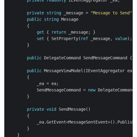
private
readonly
private
string
 _message = 
"Message to Send"
public
string
get
 { 
return
set
 { SetProperty(
ref
 _message, 
value
public
 DelegateCommand SendMessageCommand { 
g
public
            SendMessageCommand = 
new
private
void