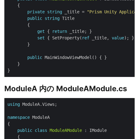
private
string
 _title = 
"Prism Unity Applicat
public
string
get
 { 
return
set
 { SetProperty(
ref
 _title, 
value
public
ModuleA 内の ModuleAModule.cs
using
namespace
public
class
ModuleAModule