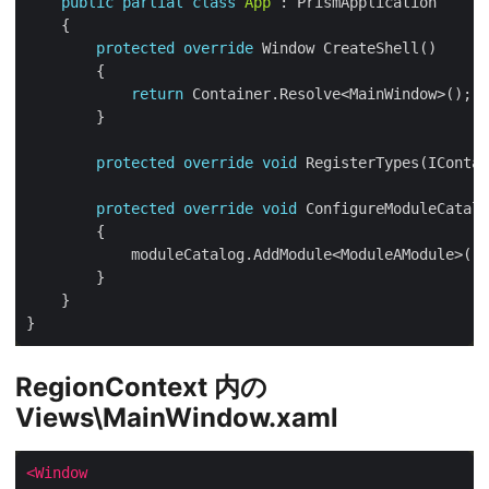
public
partial
class
App
protected
override
return
protected
override
void
protected
override
void
RegionContext 内の
Views\MainWindow.xaml
<Window