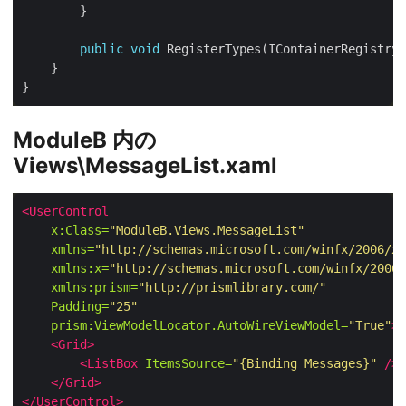
public
void
ModuleB 内の
Views\MessageList.xaml
<UserControl
x:Class=
"ModuleB.Views.MessageList"
xmlns=
"http://schemas.microsoft.com/winfx/2006/xa
xmlns:x=
"http://schemas.microsoft.com/winfx/2006/
xmlns:prism=
"http://prismlibrary.com/"
Padding=
"25"
prism:ViewModelLocator.AutoWireViewModel=
"True"
>
<Grid>
<ListBox
ItemsSource=
"{Binding Messages}"
/>
</Grid>
</UserControl>