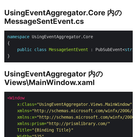
UsingEventAggregator.Core 内の
MessageSentEvent.cs
namespace
public
class
MessageSentEvent
 : PubSubEvent<
strin
UsingEventAggregator 内の
Views\MainWindow.xaml
<Window
x:Class=
"UsingEventAggregator.Views.MainWindow"
xmlns=
"http://schemas.microsoft.com/winfx/2006/xa
xmlns:x=
"http://schemas.microsoft.com/winfx/2006/
xmlns:prism=
"http://prismlibrary.com/"
Title=
"{Binding Title}"
Width=
"525"