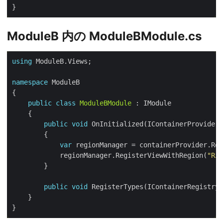
ModuleB 内の ModuleBModule.cs
using
namespace
public
class
ModuleBModule
public
void
var
            regionManager.RegisterViewWithRegion(
"Rig
public
void