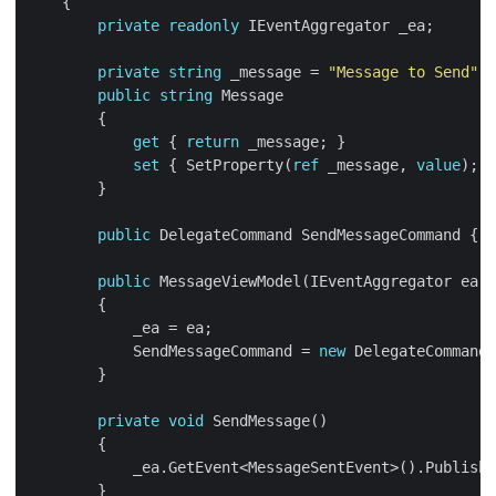
private
readonly
private
string
 _message = 
"Message to Send"
public
string
get
 { 
return
set
 { SetProperty(
ref
 _message, 
value
public
 DelegateCommand SendMessageCommand { 
g
public
            SendMessageCommand = 
new
private
void