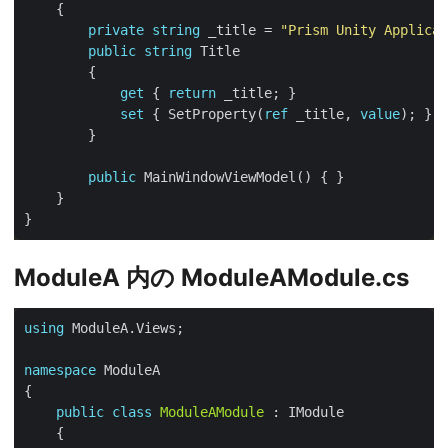
private
string
 _title = 
"Prism Unity Applicat
public
string
get
 { 
return
set
 { SetProperty(
ref
 _title, 
value
public
ModuleA 内の ModuleAModule.cs
using
namespace
public
class
ModuleAModule