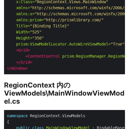
x:Class=
"RegionContext.Views.MainWindow"
xmlns=
"http://schemas.microsoft.com/winfx/2006/xa
xmlns:x=
"http://schemas.microsoft.com/winfx/2006/
xmlns:prism=
"http://prismlibrary.com/"
Title=
"{Binding Title}"
Width=
"525"
Height=
"350"
prism:ViewModelLocator.AutoWireViewModel=
"True"
>
<Grid>
<ContentControl
prism:RegionManager.RegionNam
</Grid>
</Window>
RegionContext 内の
ViewModels\MainWindowViewMod
el.cs
namespace
public
class
MainWindowViewModel