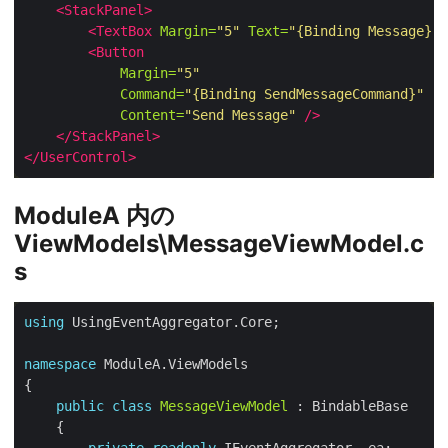
<StackPanel>
<TextBox
Margin=
"5"
Text=
"{Binding Message}"
<Button
Margin=
"5"
Command=
"{Binding SendMessageCommand}"
Content=
"Send Message"
/>
</StackPanel>
</UserControl>
ModuleA 内の
ViewModels\MessageViewModel.c
s
using
namespace
public
class
MessageViewModel