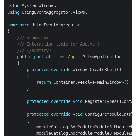
using
using
namespace
/// <summary>
/// Interaction logic for App.xaml
/// </summary>
public
partial
class
App
protected
override
return
protected
override
void
protected
override
void