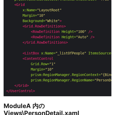
<Grid
x:Name=
"LayoutRoot"
Margin=
"10"
Background=
"White"
>
<Grid.RowDefinitions>
<RowDefinition
Height=
"100"
/>
<RowDefinition
Height=
"Auto"
/>
</Grid.RowDefinitions>
<ListBox
x:Name=
"_listOfPeople"
ItemsSource=
"
<ContentControl
Grid.Row=
"1"
Margin=
"10"
prism:RegionManager.RegionContext=
"{Bindi
prism:RegionManager.RegionName=
"PersonDet
</Grid>
</UserControl>
ModuleA 内の
Views\PersonDetail.xaml