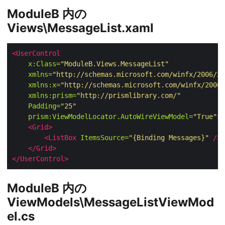
ModuleB 内の
Views\MessageList.xaml
<UserControl
x:Class=
"ModuleB.Views.MessageList"
xmlns=
"http://schemas.microsoft.com/winfx/2006/xa
xmlns:x=
"http://schemas.microsoft.com/winfx/2006/
xmlns:prism=
"http://prismlibrary.com/"
Padding=
"25"
prism:ViewModelLocator.AutoWireViewModel=
"True"
>
<Grid>
<ListBox
ItemsSource=
"{Binding Messages}"
/>
</Grid>
</UserControl>
ModuleB 内の
ViewModels\MessageListViewMod
el.cs