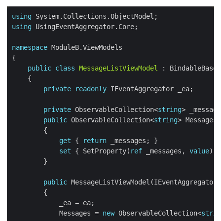
using
using
namespace
public
class
MessageListViewModel
private
readonly
private
 ObservableCollection<
string
public
 ObservableCollection<
string
get
 { 
return
set
 { SetProperty(
ref
 _messages, 
value
public
            Messages = 
new
 ObservableCollection<
strin