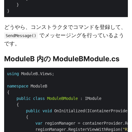
どうやら、コンストラクタでコマンドを登録して、
でメッセージングを行っているよう
SendMessage()
です。
ModuleB 内の ModuleBModule.cs
using
namespace
public
class
ModuleBModule
public
void
var
            regionManager.RegisterViewWithRegion(
"Rig