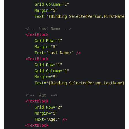
Grid.Column=
"1"
Margin=
"5"
Text=
"{Binding SelectedPerson.FirstName}"
<!--  Last Name  -->
<TextBlock
Grid.Row=
"1"
Margin=
"5"
Text=
"Last Name:"
/>
<TextBlock
Grid.Row=
"1"
Grid.Column=
"1"
Margin=
"5"
Text=
"{Binding SelectedPerson.LastName}"
<!--  Age  -->
<TextBlock
Grid.Row=
"2"
Margin=
"5"
Text=
"Age:"
/>
<TextBlock