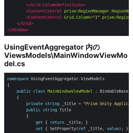
</Grid.ColumnDefinitions>
<ContentControl
prism:RegionManager.RegionNam
<ContentControl
Grid.Column=
"1"
prism:RegionM
</Grid>
</Window>
UsingEventAggregator 内の
ViewsModels\MainWindowViewMo
del.cs
namespace
public
class
MainWindowViewModel
private
string
 _title = 
"Prism Unity Applicat
public
string
get
 { 
return
set
 { SetProperty(
ref
 _title, 
value