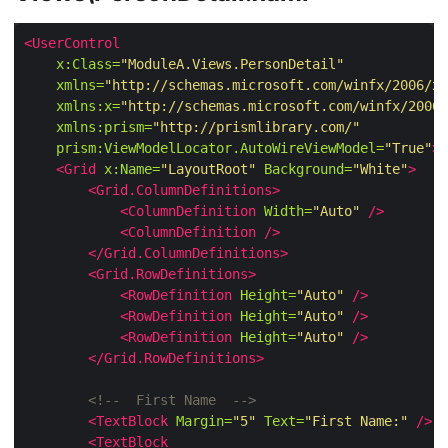
<UserControl
x:Class=
"ModuleA.Views.PersonDetail"
xmlns=
"http://schemas.microsoft.com/winfx/2006/xa
xmlns:x=
"http://schemas.microsoft.com/winfx/2006/
xmlns:prism=
"http://prismlibrary.com/"
prism:ViewModelLocator.AutoWireViewModel=
"True"
>
<Grid
x:Name=
"LayoutRoot"
Background=
"White"
>
<Grid.ColumnDefinitions>
<ColumnDefinition
Width=
"Auto"
/>
<ColumnDefinition
/>
</Grid.ColumnDefinitions>
<Grid.RowDefinitions>
<RowDefinition
Height=
"Auto"
/>
<RowDefinition
Height=
"Auto"
/>
<RowDefinition
Height=
"Auto"
/>
</Grid.RowDefinitions>
<!--  First Name  -->
<TextBlock
Margin=
"5"
Text=
"First Name:"
/>
<TextBlock