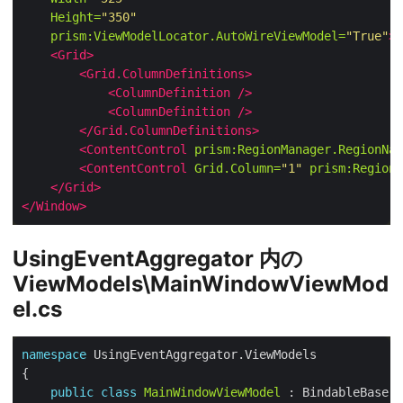
Height=
"350"
prism:ViewModelLocator.AutoWireViewModel=
"True"
>
<Grid>
<Grid.ColumnDefinitions>
<ColumnDefinition
/>
<ColumnDefinition
/>
</Grid.ColumnDefinitions>
<ContentControl
prism:RegionManager.RegionNam
<ContentControl
Grid.Column=
"1"
prism:RegionM
</Grid>
</Window>
UsingEventAggregator 内の
ViewModels\MainWindowViewMod
el.cs
namespace
public
class
MainWindowViewModel