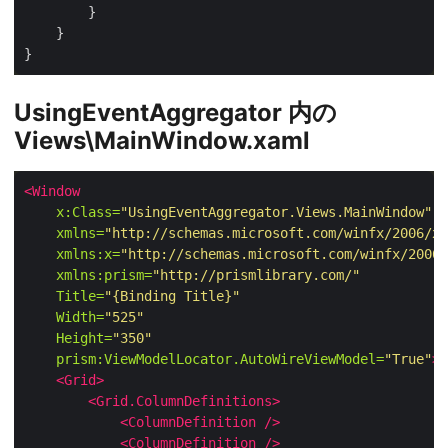
UsingEventAggregator 内の
Views\MainWindow.xaml
<Window
x:Class=
"UsingEventAggregator.Views.MainWindow"
xmlns=
"http://schemas.microsoft.com/winfx/2006/xa
xmlns:x=
"http://schemas.microsoft.com/winfx/2006/
xmlns:prism=
"http://prismlibrary.com/"
Title=
"{Binding Title}"
Width=
"525"
Height=
"350"
prism:ViewModelLocator.AutoWireViewModel=
"True"
>
<Grid>
<Grid.ColumnDefinitions>
<ColumnDefinition
/>
<ColumnDefinition
/>