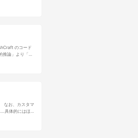
していながら、ル
くて7000円切っ
しょうね！
ないのです。 グ
が面白すぎたの
 // Windows 8.1
ね、お姉さんとの約束
ん。 同様に、テ
した。 だけど、
<summary> ///
al class App
しょう。 ただ
り h2testw
{ Services =
こそ「今までどお
障？までの道のり
 } ///
/// 現在の App インスタ
スとルドマンは平
か書いてました。
"user32.dll")]
rent; ///
ったと思います
けない時点でアウ
are(); ///
Craft のコード
{ get; } ///
れられなかったシ
ってしまった。そ
ram> ///
造的推論」より「事
tatic
もまた、そういう
いうのが私の率直
.Bool)] private
PT-5 とは、そ
国王に謁見できま
実際にやってくだ
ssages
tGPT-5はこれ
きます。 そう考
Dカードが入ってる
:
身で挑んだ……た
さい。 いや、こん
0-
ntrolViewModel>
ン(ビアンカの
した。 もう、この
 継承の深さ: 9 クラス
、これは複数の
スだとは思いませ
める某友人 次の
5(偽サヤ) お兄
の客であるパパス
ネジを使ってると
🌸 全体印象
した。 なお、カスタマ
がパパスを特別に
結果を出してきまし
。 保守容易性指数
……具体的にはほ
パパスはルドマン
17年製と古い（QR
ている。 サイクロ
お、私は
っていたら？それ
ぽいｗ ⚠️ プラ
ジュールやメソッド
い」という意味に
であれば、あんな
痕跡 型番などが
VM＋ツールキッ
4o について で
名を使った……と
イクです。 サヤ
ス結合（469）：