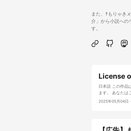
また、☨もりゃき.
介」から小説への
す。
License o
日本語 この作品は
ます。 あなたは
場合はその旨を示
2025年05月04日
条件を変更するこ
示：もりゃき）。 
English This wor
4.0). You are fr
【広告】