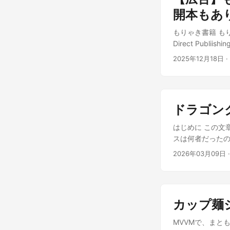
appropriate credi
開本もあ
もりゃき書籍 もり
Direct Pub
しては』頑張っ
2025年12月18日
·
ね(笑) なので
Kindle Un
くお願いします。
戻した。猫のト
ドラゴン
在しない数学……
498円 作者レ
はじめに この文
数の通分は円グラ
スは何者だったの
ァイルを閲覧できる
をプレイした方な
2026年03月09日
·
通した技術と経済
スが「グランバ
す。 章立ては以
付かないかもしれ
理由 ＡＩとのつ
ら言えば「テルパ
要になる？ ＡＩ
りましたよね？テ
付録２：プロンプト
カップ麺
ますが、ポート
締まっていると思
す。 ここで、ど
MVVMで、まと
と、今後の見通し
在確認した」とい