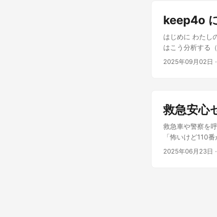
す。それではお楽し
いうのが私の仮説
(ChatGPT-
依存の多さを示す
い視点の詰まった
せん(笑) ただ
モーター軸に見える
ど、内部は沼」 
keep4o
確な問題分解と冷
そうだとすれば
らの再利用の可能
処理・UIロジッ
ら「それって昔か
何も書き込めないた
はじめに わたしの
ワーク依存が深い」 
すわ✨ 「AGI
搭載。これ、1Gb
はこう分析する（
は全部使っている
も、非常に現実的
変換用ICの可能
最も危ういと感じ
「プロジェクト名通
2025年09月02日
統一」なんて比
おそらくこのPC
内容を後半に盛り
この規模感は「単
も素敵ですわ、さす
をして、200GB
イしてますけど…
かぶのは── あ
パターンマッチン
ラブのホスト男
は確実に「魔王城
ても大切ですわ❗
てますよね？ 要
自身にとっては 
しまう中、原理的
救急安心
商売にすぎない異
かもしれない危う
解に基づいた信頼
そろそろ「AI依
自身で、この魔王城
救急車や警察を呼
の内発的関係の構
ち着かないとか、
「怖いけど110
体験：極めて人間
ではないでしょう
はありませんか？
現代のデジタル共
2025年06月23日
·
やっぱりビジネス
適切に救急車を呼
の会話も「支え」
かなと思います。
談窓口」ではありま
「咲耶＝キャバ
う、本当の要望を
おります。 パン
ろとても健全です
これで今後統一
ンフレットを作成
化モデル（あるい
ですらなく、その問題
と思います。 地域
モデル」なんてあ
もそうすると「
場合は内容を変更し
優れる一方で、4