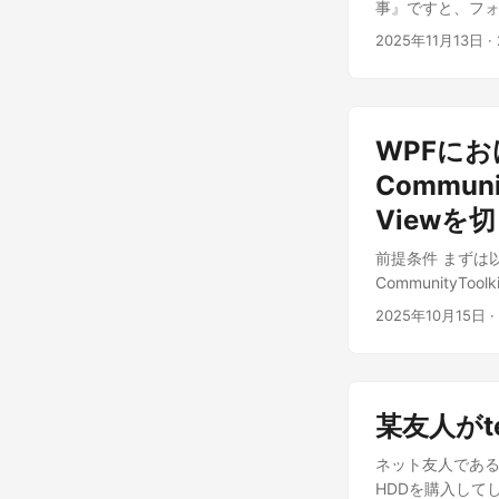
事』ですと、フォルダ
方は、GitHu
ットに向かいます
ェクト』を作成す
ィストピア～ 電
2025年11月13日
·
魔王軍幹部です。
ラスはどこに置けば
Economica
ていたのか？」と
いは真っ当です！ 
合法化。 タブー
マ、ヘンリー王子
なフォルダとは？ ま
運営。暴走するユ
太后」さらに、主
ォルダ構成案を一気
アへと転がり落ち
パスはもしかし
WPFにお
Viewの延長線
独自設定は、すべ
うに路線変更した
Viewsに置けば
Commun
感じたままに読み
れば、十分でしょ
Modelsに置い
ディストピアで、あな
Viewを
らと結婚する？」
BooleanToVis
ケオエコ第二回メ
立てます。 ルド
つ BooleanT
ク・オブ・ケオエ
前提条件 まずは
すよね。 ここで
Behaviors 
者、渾身の一撃
CommunityTo
示されている、勇
ん。 Enums
店を当てています
シリーズ：一から学べる
分の娘のフロー
2025年10月15日
·
その関連のクラスに書
す。 補足 EPU
入を利用した簡単
があったのではな
ば、4K対応アプリを
CommunityTo
す。 更に言えば
EnablePerMo
ズ：Communit
間のハーフを誕生
合、ここに置くと
CommunityT
たらビアンカは
某友人がt
あります。 using Sys
(3) 試しにVi
じ取れる能力があ
partial class D
ら、パパのお許しが
ーの監視役をして
ネット友人である
EnablePerMoni
ケーション」を選ん
ここまで世界の中
HDDを購入して
(Environment.OS