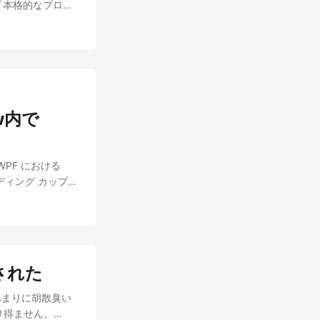
すが『本格的なプロジ
適に転がり落ちるデ
す……割と本気の
behaviorク
G『Chaos
て、ゲマが活動し
いいの？」 その迷
よる、事実上のRMT
天空の鎧を狙うゲ
いています。 必要
いく。 混乱する
に潜り込んだ「偽
iews を省いたフ
適に』ディストピ
鎧」の存在。 パ
ルダです。 これは
語。 専門用語や
母マーサを追うよ
ェクトであれば、
くても構わない。
状況証拠だけで見
数が少ない場合、
ow内で
適に転がり落ちる
カとフローラどち
フォルダです。
コ第一回メンテナンス
で一つ私の仮説を
 Viewsと繋がりを持
 デモクラティッ
合性が取れるんで
。 ただし、
 作者レビュー 作
PF における
はDQ4において明
ってもいいかも知れませ
ェアの依存」に商
バインディング カップ麺
、天空人である自
挙が少ないうちは、
らいいなと思いま
え書き(2) 依存性注
……そういう確信
お勧めします 例え
 ...
」を差し出しま
.cs から
プル カップ麺シリー
ンは「天空人と人
2API を利用する場
の上で、もしかし
で許可する必要が
るPrism集中講座
なくても血縁を感
された
ublic static
たのよね。 だか
にヤバいモンスタ
blic static void
ioで「WPFアプリ
うとするほどに。
あまりに胡散臭い
は「.NET 9」選
ラさえ「実の娘で
あり得ません。
 >= 3) { // 新しい