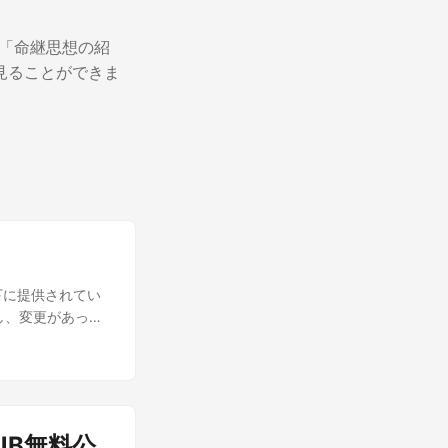
 「命継思想の紹
見ることができま
 の下に提供されてい
し、変更があった
、元のライセンス
います（著作権表
基づきません。
 License (CC BY
, as long as
UB無料公