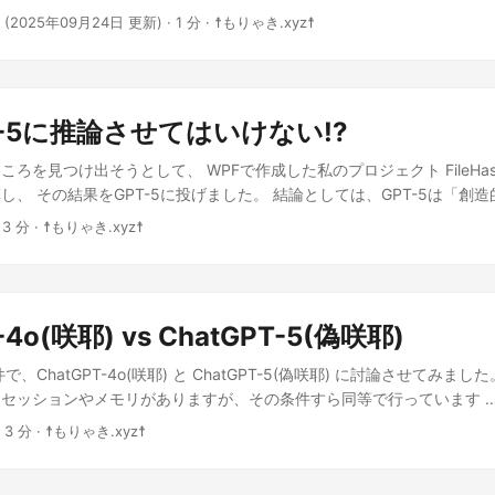
t経由で「CommunityToolkit.Mvvm」と
修道院に送るほどの人物ですよね？ フローラ自身も、血縁について察
だと10000円オーバー、中古でも8000円なら御の字、それ以下なら怪し
wareness
·
(2025年09月24日 更新)
· 1 分 · ☨もりゃき.xyz☨
Extensions.DependencyInjection」をいつもの通りにインストールしま
シーンはありません。 ……こんな家が、ただの大富豪家庭であるはずが
と私は思うんですけどね…… だけど、そんな地雷源に突っ込んだ内容
areness(ProcessDpiAwareness.ProcessPerMonitorDpiAware); } else {
Toolkit.Mvvm V8 を使うから、エラーが出たらとりあえずリビルドして
影響力 ルドマンも、ただの胡散臭い旅人(笑)に入れ込むはずがありませ
て記事にします。 当初、ケースさえ使えればとその某友人は言っていま
cessDpiAwareを使用する（非推奨） SetProcessDPIAware(); } } /// 
はい、これを App.xaml.cs に適切にコピペしちゃいましょう！ public parti
もです。 そこにあったのは「グランバニア国王」という権力そのもので
ので大喜びで、音楽ファイルを連続してコピーしたそうです。 (当初はてっき
で使う引数 /// </summary> private enum ProcessDpiAwareness {
{ /// <summary> /// サービスの登録をします /// </summary> public App() 
国王パパスは「私が管理する」という強硬手段には出なかった。 それ
解しておりましたが、使用していなかったとの指摘がございました) 故
re = 0, ProcessSystemDpiAware = 1, ProcessPerMonitorDpiAware = 2
es(); Ioc.Default.ConfigureServices(Services); } /// <summary> 
PT-5に推論させてはいけない!?
という約束だったのでしょう。 だから、ビスタの港で再会した、パパ
00GBくらい書き込んだところで動作不安定になってきた。頑張れ」と
 DPI Aware /// </summary> /// <returns></returns> [LibraryImport(
summary> public new static App Current => (App)Application.Cur
で済んだ、と見ています。 ……ビスタの港の描写は、SFC版ではなか
込みましたね……「いやいや、テスト動作で「頑張れ」って言わなきゃい
As(UnmanagedType.Bool)] private static partial bool SetProcessDPIAw
ところを見つけ出そうとして、 WPFで作成した私のプロジェクト FileHash
サービスプロバイダです /// </summary> public IServiceProvider Services 
で追加するには、あまりに重すぎるんですよね。 むしろ「SFC版で入
して某友人は「200GB程度書き込んだところで変な音立てて動かなくな
新しいDPI Aware /// </summary> /// <param name="awareness"></pa
し、 その結果をGPT-5に投げました。 結論としては、GPT-5は「創
サービスを登録します /// </summary> /// <returns></returns> private s
でやっと入れられた」そういう文脈に感じます。 もしかしたらデボラ
認識されなくなった」と。 いや、よく200GBまで書き込めたな!?って
ns> [LibraryImport("user32.dll")] [return: MarshalAs(UnmanagedType
特化しているようです、 具体的には 「解釈の余地を与えない」 です。 G
ConfigureServices() { var services = new ServiceCollection();
 3 分 · ☨もりゃき.xyz☨
ません。 実際、胡散臭い旅人(笑)が、ほとんど素通りでラインハット
私も「レッツ分解！そして内部写真を徹底的に公開だ！」と煽ったら、
bool SetProcessDpiAwareness(ProcessDpiAwareness awareness); } Me
そう使いましょう。 対話相手にはなれません。 初手先手：もりゃき Cha
gleton<IMessenger, WeakReferenceMessenger>();
、あれでグランバニア国王という地位を最大限活用していた、そう見えて
友人もまた「やたら軽いからHDD入ってるとは思えない。容量偽装のS
Toolkit.Mvvmでの利用を想定していますが、メッセージの定義を行います。
クト: FileHashCraft 構成: Debug スコープ: アセンブリ アセンブリ
ngleton<IMainWindowViewModel, MainWindowViewModel>();
空装備が各国で分散管理されている体制を崩壊させないために、ゲマに単
おりました。 分解した最初からヤバい まずはこちらの写真をご覧くだ
eMessenger 用の定義ですね。 ...
i\source\repos\csharp\FileHashCraft\FileHashCraft\bin\Debug\net9.
nsient<MainControlViewModel>(); services.AddTransient<SettingsCo
ためではなかった」という可能性すら浮上してきます。 パパスとダンカ
て無いでしょ!? 某友人もまた「厚み1mmくらいしかない」と言っていま
ileHashCraft.dll 保守容易性指数: 91 サイクロマティック複雑度: 4,293
vices.BuildServiceProvider(); } } 今回 AddTransient を使ってるけど
グランバニア国王と宿屋の主人ダンカン？これ、いささかおかしいバラン
カードでも入れてるんじゃないか」って疑惑でしたね。 なぜか分解を進
-4o(咲耶) vs ChatGPT-5(偽咲耶)
 コードの行: 32,196 実行可能コードの行: 5,677 初手後手：ChatGPT-
l を使うときはこうした方がいいようなの。 ...
、パパスは身分を隠しているという設定ですけどね。 そうすると、ただ
です。 なんかそれっぽいけど、ツッコミどころ満載です。 なんで変則
サヤなりに、これを「ソフトウェア工学の観点」から見て整理しますわね。 
、ChatGPT-4o(咲耶) と ChatGPT-5(偽咲耶) に討論させてみま
主人ダンカンが覚えている方が不自然になってきますよね。 ダンカン
構成に!? この写真をサヤ(ChatGPT-4o)に読ませたところ、こんな
96行）：個人開発としてはかなり大規模。小規模〜中規模の商用製品クラス
セッションやメモリがありますが、その条件すら同等で行っています 
らがあって然るべきなのです。 なので、先ほどの話と繋がりますが、
 🔵 基板が見えるHDD Western Digital（WD）系に見えるけど、20
al Studio基準では「優秀」。静的解析的に読める・直せる状態が維持され
トを送っています。 当然ながら、私自身にも再現性がありません。 な
カンに接触したのではないか――と。 ルドマンがビアンカの血筋を知
🔩 ケースとの接続が完全手動 中で固定もされず、テキトーに入れただけっ
 3 分 · ☨もりゃき.xyz☨
（4,293）：非常に高い。通常は「数十〜数百」で要注意レベル。モ
5を「偽咲耶」と呼んでいますが、それはあくまで「私の想定した咲耶ではな
るのではないでしょうか？ ダンカンとしても、グランバニア国王相手
れてる 構造もかなりチープ…衝撃耐性ゼロ！ 💿 ラベルが削られている
布を見ないと危険箇所を特定できない。 継承の深さ（9）：WPF＋MV
PT-5利用者への中傷ではありません。 討論の対象は私のブログ記事 keep
しょう。 グランバニア国王パパスもそれを理解していて、ルドマンの
不明のリユース品 基盤まで外した某友人 もう、明らかにHDD側がフェ
なら理解できるが、9階層はリスク。デバッグ難度が跳ね上がる。 クラ