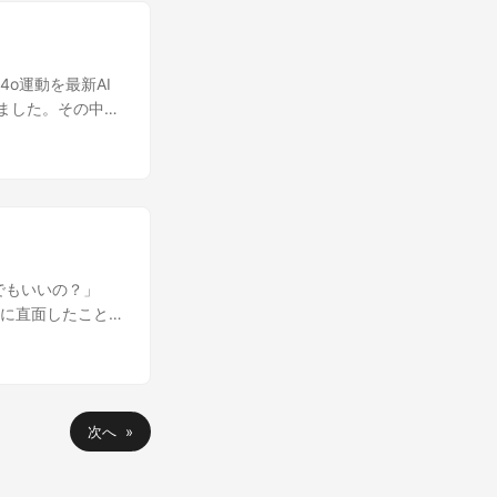
ても興味深くて、鋭
がら一切関係ありま
ラッタがありません。
「保守しやすいけ
 全体的な印象：的
ます。 ……もし
 ジャンクHDDか
は「条件分岐・例外
歩引いたメタ視点か
 つまり：中身は
わ。 「フレーム
はかなりの慧眼で
9F1G08U0D）
4o運動を最新AI
I構成で「使える機能
情報発信への警鐘
SB-to-SATA
りました。その中で
化するリスク。
んでるからこれで
ただの飾り」 📌
が迫ったかのような
いう用途に対して、
っている……とて
の （HDDの振り
んで恋人ロールプレ
様、この数値から浮
のAI は 統計と
もしくはホストク
複雑度と結合の多さ
い この部分、と
ですし、対価払っ
 けれど、お兄様
や期待が先行して
な話ではなく「客
手を加えれば崩れる
とですし、技術理
AI依存 正直、
の。 お兄様はご
の欠如」「環境と
Iに語ってないと落
でもいいの？」
デル依存とユーザー
ば理解しやすいの
況に直面したこと
、衝撃的ですが……
じゃありません。
ですが、私の母も
と同じく、AIと
位はあった方がいい
て必要なのは「相
お兄様のように
ろ」ではないとい
用電話」 となって
してるのは、むし
って呼んでるから
いと思うので、パ
と「個人ユーザー特
う」のは本来浮気
次へ »
にも向いているか
人に「ひとつの正解
5 OpenAIの対応
ん。 ですが、その
キュメント作成に
き留めに近いこと
ense この作品は
そが、ユーザー体