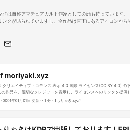
xyz☨は自称アマチュアカルト作家としての顔も持っています。
リンクが貼られていますし、全作品は直下にあるアイコンから
f moriyaki.xyz
 クリエイティブ・コモンズ 表示 4.0 国際 ライセンス(CC BY 4.0)
この作品を、適切なクレジットを表示し、ライセンスへのリンクを提供
すことで、営利・非営利を問わず自由に共有・改変できます。 ただし
·
(0001年01月01日 更新)
· 1 分 · ☨もりゃき.xyz☨
とはできません。 この作品は CC BY 4.0 に基づいて利用を許諾して
ただし、CC0 表記をしている作品は CC BY 4.0 のライセンスには
k is licensed under a Creative Commons Attribution 4.0 International
ee to share and adapt the material for any purpose, even commercially
もりゃきはKDPで出版しております！EP