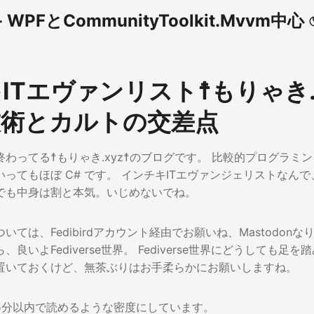
WPFとCommunityToolkit.Mvvm中心
ITエヴァンリスト☨もりゃき.x
 技術とカルトの交差点
わってる☨もりゃき.xyz☨のブログです。 比較的プログラミ
ってもほぼ C# です。 インチキITエヴァンジェリストなん
でも中身は割と本気。いじめないでね。
ては、Fedibirdアカウント経由でお願いね、MastodonなりM
良いよFediverse世界。 Fediverse世界にどうしても足
置いておくけど、無茶ぶりはお手柔らかにお願いしますね。
5分以内で読めるような密度にしています。