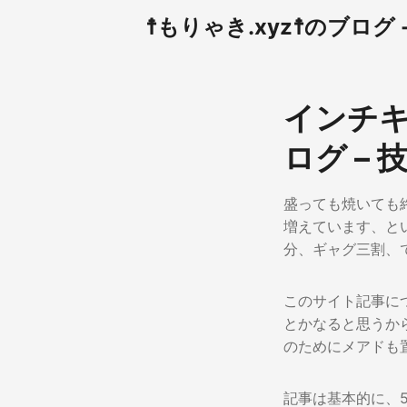
☨もりゃき.xyz☨のブログ - 
インチキ
ログ –
盛っても焼いても終
増えています、とい
分、ギャグ三割、
このサイト記事につい
とかなると思うから、
のためにメアドも
記事は基本的に、