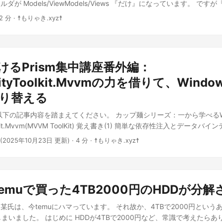
が Models/ViewModels/Views 『だけ』になっています。 で
bのEPUB から無償でお楽しみください。 電脳麻薬カンパニー狂騒曲 ～快
よね？ プレイした方ならご存知でしょうが、ここには「ゲマ」がいま
るためには、この分類では到底足りません。 迷ったことはありませんか？ 「
脳楽園――通称『電脳麻薬カンパニー』が発表した、禁忌に満ちたMMORP
 2 分 · ☨もりゃき.xyz☨
 ……不自然だと思いませんか？ なぜ「あんな辺境の洞窟に拠点を置い
いいの？」「ModelとViewModelにまたがるクラスはどこに置けば
 ～Bleak Rules～』。 スクリプト完全解禁。ゲーム内通貨と現金の連動に
。 私は「ラインハットに天空の鎧が保管されていた」と見ています。 
その点について、私なりにサヤ(ChatGPT-4o)と協力して、本稿を書
をすべて解き放ったその世界に、プレイヤーたちは歓喜し、そして堕ちて
の命を奪っての、ラインハット王家の弱体化。 そして、ラインハット
ず、そこそこ大きなプロジェクトで必要な、 Models/ViewModels/V
ーザー。崩壊する秩序。 ゲームはやがて、社会全体を呑み込み、『快
人公とヘンリー王子が送り込まれた大神殿には、後に判明する「天空の
に羅列します。 Behaviors 言わずと知れた、behaviorを置くフォ
ていく──。 これは、狂気と混沌の中で「情報とは何か」を問い直す物
たら、魔王軍が天空装備の確保を狙っていることを察知して、主人公に
けるPrism集中講座番外編：
上でありながら、Viewに大量に置くと混乱しますよね？ 小規模なプロジ
てが鍵かもしれないし、そうでないかもしれない。 完全に理解できな
のかもしれません。 改めて言いますが、証拠はありません……しかし
いいでしょう。 Constants 定数宣言を置くフォルダです。 定数宣言の
ityToolkit.Mvvmの力を借りて、Wind
進め、そして──あなたなりの真実を見つけてください。 ようこそ、快
う。 ルドマンとは実際、何者だったのか？ ルドマンと言えば「ビアン
てしまっても、いいかも知れません。 Converters 型変換の処理を置く
たを待っている。 Chaos Economica ～Bleak Rules～ ケオエ
切り替える
イベントですね？ DS版以降では「デボラ」も追加されますが。 ここ
ibilityConverter や EnumToStringConverter 等を置くといいでしょう。
ンテナンス ケオエコ第三回メンテナンス ケオエコ第四回メンテナンス
マンは天空人の末裔だったのではないか？と。 そう考えると、色々と整
oVisibilityConverter がある場合、このフォルダは作った方がいいでしょう
コ ケオエコ第五回メンテナンス 世界を巻き込んだ混乱 通常価格498円
以下の記事内容を踏まえてください。 カップ麺シリーズ：一から学べるW
私の仮説は「勇者とは、人類と天空人のハーフである」です。 この根拠
と Converters のファイルが少ない場合、Utils フォルダにまとめてしま
のつもりで書いています。「電脳麻薬」とは……薬物ではなく「ソフトウ
olkit.Mvvm(MVVM ToolKit) 覚え書き(1) 簡単な依存性注入とデータ
者が人間と天空人のハーフであることからですね。 ルドマンにとって
 列挙型を置くフォルダです……と、言わなくても分かりますよね(笑) 型列
。ネトコン13落選作品として、読んで震えてくれる人が一人でもいた
、WPF における CommunityToolkit.Mvvm(MVVM ToolKit) 覚
ラかデボラ、どちらかと人類が結婚して子をなせば、その子が勇者になる
(2025年10月23日 更新)
· 4 分 · ☨もりゃき.xyz☨
いてもいいでしょう。 Helpers (or Utils) これは、個人的に強く
Bファイルを閲覧できる方は、GitHubのEPUB から無償でお楽しみください。
なサンプル カップ麺シリーズ：一から学べるWPF における
いかと。 その上で、ルドマンは「ビアンカとの結婚」でも「天空の盾
作成する場合には、このように DpiHelper.cs を作成して、 App.xaml
olkit.Mvvm(MVVM ToolKit) 覚え書き(3) メッセージングの簡単なサン
、ビアンカはただの宿屋の娘ではない、という設定が重要です。 ルドマ
nitorDpiAwareness() を呼び出すという使い方になります。 同様に Win3
yToolkit.Mvvm V8の覚え書き まずは下準備！ はーい、お久しぶり！
させる」これを最重要視していたのではないか、と感じています。 そ
いいでしょう。 ※このクラスを利用する場合、Unsafeをプロジェクト
oolkit.Mvvm大好きの、もりゃきお姉ちゃんだよ！ 以前さぁ……WPFにおけ
作中で語られない「ルドマンの姪」だったのかもしれませんし、そうで
emuで買った4TB2000円のHDDが分解
tem.Runtime.InteropServices; namespace FileHashCraft.Helpers; p
ewのサンプルを書いてみる で書いた内容って、Prism を使わなくてもでき
ったのかもしれません。 何より、ルドマンは『ブオーン』という非常
piHelper { /// <summary> /// DpiAwarenessを設定する /// </summary> pu
でたから書いちゃうね！ プロジェクトを作りましょう。 Visual Stud
いますよね？ それこそ『ブオーン』復活で顔を真っ青にして対処しよ
某氏は、今temuにハマっています。 それ故か、4TBで2000円という
torDpiAwareness() { // アプリケーションをDPI Awareに設定 if
で、ソリューション名は「SimpleCTViewSample」、フレームワーク
枢に関わる人物が、ただの大富豪？あり得ませんよ。 何より、フロー
しまいました。 はじめに HDDが4TBで2000円など、常識で考えたら
Version.Version.Major >= 6 && Environment.OSVersion.Version.Minor