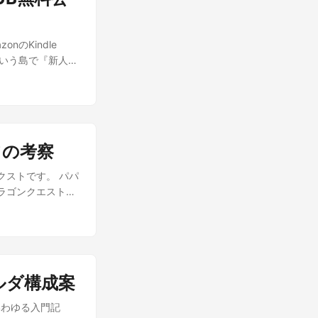
e indicated. ...
のKindle
ミケでいう島で『新人に
合冊数が一桁です
498円均一、
冊となります、よろし
前世の記憶を取り
体系、負の数が存
ての考察
説。 通常価格
いう点。 そして分
クストです。 パパ
補足 EPUBフ
ラゴンクエストV
25 ～今後5年を見
を踏まえて、パパ
説の加筆修正版で
、もしかしたら気
が『今だけ』安い
のは、大陸動線か
ィックボードが必
。 ……さて、分か
プトの墓場 巻末
ます。 諸説あり
、全体的に相当引き
ルダ構成案
は、十分にありま
5年のAI関連総括
外の天空装備を所
いわゆる入門記
ァイルを閲覧できる
人公は、ラインハ