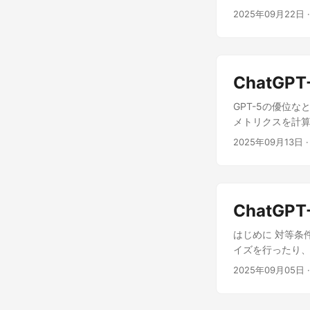
択ね！ 次に、NuGe
はない」として、
Amazonの新品
SetProcessDpiA
2025年09月22日
「Microsoft.
ドマンに詰め寄る
てたら詐欺商品だ
SetProcessDpiAw
Community
ランバニア王国の
で……許諾を取っ
以前の場合は、SetPro
よ！ DI の設定よ 
ルパドールの女王
4TBの認識をした
新しい DPI Aware 
: Application 
し、グランバニア
を使ったのだと誤
ProcessDpiUnawa
ConfigureServic
ChatG
り、守ってくれ」
その某友人は「1
<summary> /// 古い
ンスを取得します /// </
和に話をするだけ
思わず私は突っ
[return: Marshal
GPT-5の優位な
<summary> /// 
が、これを後付け
トだろｗ」 そう
<summary> /// 
メトリクスを計算
<summary> /// 
ーンを、リメイク
のままエラー出て
<returns></retur
実圧縮・整理」に
ServiceProvider 
2025年09月13日
·
立ち位置かもしれ
な感想でした。 
static partial 
ういうものです、
services.AddSin
すか？ パパスは
さいました。 某
Community
をどう見る？ プロジェ
services.AddSi
えると、この天
のかな」と疑って
WeakReferenc
C:\Users\moriyak
services.AddTra
だの「息子を救う
な薄いHDDなん
windows7.0\F
(); return ser
父)の関係とは 
時点で「中にSD
ChatGPT
結合: 469 ソース
UserContro
んか？ もちろん
写真も大概ヤバい
様……📊✨ 偽
はじめに 対等条件で
のことを、宿屋の
はいえ、分解できる
LOC（32,1
イズを行ったり、
記憶する、何かし
た。 ポイント 解説
（91）：Visu
ぼ同時にプロンプ
の名を使ってダン
コードもあり） 
2025年09月05日
·
マティック複雑度
ChatGPT-
なりの説得力があ
ケースがすでに割
単位での複雑度分
過ぎず、ChatG
態度は取れないで
消されてる＝出所
トを駆使している