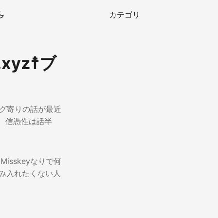
カテゴリ
yz☨ブ
ング寄りの話が最近
で、信憑性は話半
isskeyなりで何
を踏み入れたくない人