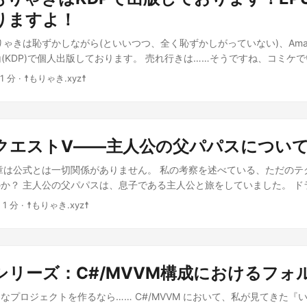
t is given, a link to the license is provided, and any changes made ar
りますよ！
ゃきは恥ずかしながら(といいつつ、全く恥ずかしがっていない)、Amazon
liishing(KDP)で個人出版しております。 売れ行きは……そうですね、コ
てるじゃん？といった状況かなと自己分析しております。具体的には総
 1 分 · ☨もりゃき.xyz☨
、少しでも販促になればと思いまして、広告を打たせていただきます。 全て
limitedご契約の方は、その枠にて無料でお楽しみいただけます。 以下の三
 がくせいになりました セドリックは異世界と思われるグンマー王国で
イレのような排泄場所、なぜか通じる日本語、読めるけど書けない言語
クエストV――主人公の父パパスについ
そんな中、衛生環境などに取り組み「がくせい」となるファンタジー小
ビュー 作者として読み返してみたけど「がくせい」がなぜ平仮名なのかと
章は公式とは一切関係がありません。 私の考察を述べている、ただのテ
フ、分数の割り算はグラフがあった方がよかったかな？内容は良いと思う 
か？ 主人公の父パパスは、息子である主人公と旅をしていました。 ド
方は、GitHubのEPUB から無償でお楽しみください。 AI中期戦略20
ら分かるでしょうが、パパスは天空装備を追いかけていました。 それ
 1 分 · ☨もりゃき.xyz☨
の展望～ 「小説家になろう」でもりゃき.xyzが公開したエッセイや小
ニアから出発した旅である」と想定した時、何気なくプレイしていたら
下の通りとなります 読むだけで一歩先を行けるChatGPT ＡＩの利用料
ない所を考察していきます。 グランバニアからサンタローズに向かう
き合い方は五年後には激変する 数年後には、小説家もハイエンドグラフ
ドール→サラボナ→ポートセルミ→サンタローズ」と見るのが自然です
冷戦構造論 ＡＧＩが開発されることなどあり得ない 巻末付録１：プロン
ルパドールには「天空の兜」があり、サラボナには「天空の盾」があり
の墓場Another 通常価格498円 作者レビュー 加筆修正したことで
シリーズ：C#/MVVM構成におけるフォ
セルミの南……カボチから西に行った洞窟に「天空の剣」があった可能性
います。作者自身が、少し鳥肌立てながら加筆修正していました。 202
こに天空の剣があったかは置いておくとしても、パパスは「天空の鎧以
もなプロジェクトを作るなら…… C#/MVVM において、私が見てきた『
としては……本当に悪くない出来だと自負しています。 補足 EPUBフ
う状況が成立します。 意外と重い、ラインハット絡みの話 パパスと主