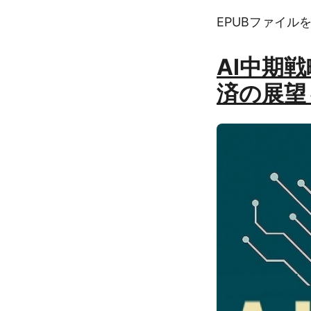
EPUBファイル
AI中期
済の展望