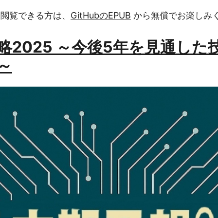
を閲覧できる方は、
GitHubのEPUB
から無償でお楽しみ
戦略2025 ～今後5年を見通した
～