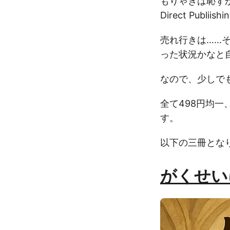
もりゃきは恥ずか
Direct Publ
売れ行きは……
った状況かなと
なので、少しで
全て498円均一、
す。
以下の三冊とな
がくせい