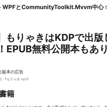
WPFとCommunityToolkit.Mvvm中心
】もりゃきはKDPで出版
！EPUB無料公開本もあ
出版本の広告
 分 · ☨もりゃき.xyz☨
書籍