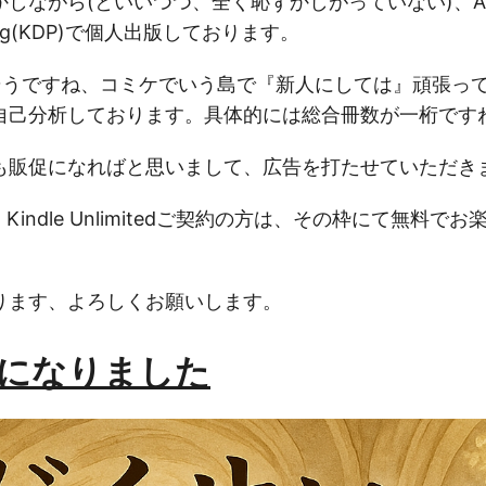
しながら(といいつつ、全く恥ずかしがっていない)、Amaz
iishing(KDP)で個人出版しております。
そうですね、コミケでいう島で『新人にしては』頑張っ
自己分析しております。具体的には総合冊数が一桁ですね
も販促になればと思いまして、広告を打たせていただき
Kindle Unlimitedご契約の方は、その枠にて無料で
ります、よろしくお願いします。
になりました