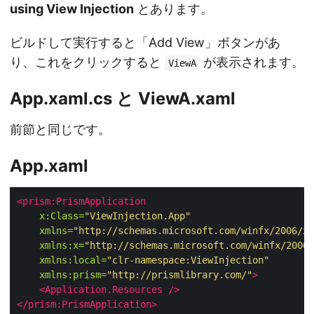
using View Injection
とあります。
ビルドして実行すると「Add View」ボタンがあ
り、これをクリックすると
が表示されます。
ViewA
App.xaml.cs と ViewA.xaml
前節と同じです。
App.xaml
<prism:PrismApplication
x:Class=
"ViewInjection.App"
xmlns=
"http://schemas.microsoft.com/winfx/2006/xa
xmlns:x=
"http://schemas.microsoft.com/winfx/2006/
xmlns:local=
"clr-namespace:ViewInjection"
xmlns:prism=
"http://prismlibrary.com/"
>
<Application.Resources
/>
</prism:PrismApplication>