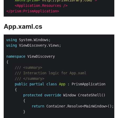
xmlns:prism=
"http://prismlibrary.com/"
>
<Application.Resources
/>
</prism:PrismApplication>
App.xaml.cs
using
using
namespace
/// <summary>
/// Interaction logic for App.xaml
/// </summary>
public
partial
class
App
protected
override
return