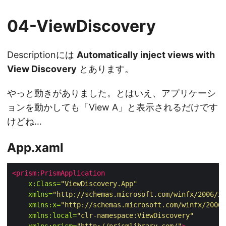
04-ViewDiscovery
Descriptionには
Automatically inject views with
View Discovery
とあります。
やっと動きがありました。とはいえ、アプリケーシ
ョンを動かしても「View A」と表示されるだけです
けどね…
App.xaml
<prism:PrismApplication
x:Class=
"ViewDiscovery.App"
xmlns=
"http://schemas.microsoft.com/winfx/2006/xa
xmlns:x=
"http://schemas.microsoft.com/winfx/2006/
xmlns:local=
"clr-namespace:ViewDiscovery"