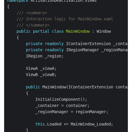
namespace
/// <summary>
/// Interaction logic for MainWindow.xaml
/// </summary>
public
partial
class
MainWindow
private
readonly
private
readonly
public
this