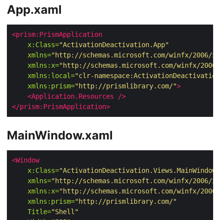
App.xaml
<prism:PrismApplication
x:Class=
"ActivationDeactivation.App"
xmlns=
"http://schemas.microsoft.com/winfx/2006/xa
xmlns:x=
"http://schemas.microsoft.com/winfx/2006/
xmlns:local=
"clr-namespace:ActivationDeactivation
xmlns:prism=
"http://prismlibrary.com/"
>
<Application.Resources
/>
</prism:PrismApplication>
MainWindow.xaml
<Window
x:Class=
"ActivationDeactivation.Views.MainWindow"
xmlns=
"http://schemas.microsoft.com/winfx/2006/xa
xmlns:x=
"http://schemas.microsoft.com/winfx/2006/
xmlns:prism=
"http://prismlibrary.com/"
Title=
"Shell"