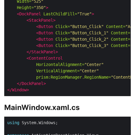
Width=
"525"
Height=
"350"
>
<DockPanel
LastChildFill=
"True"
>
<StackPanel>
<Button
Click=
"Button_Click"
Content=
"Act
<Button
Click=
"Button_Click_1"
Content=
"D
<Button
Click=
"Button_Click_2"
Content=
"A
<Button
Click=
"Button_Click_3"
Content=
"D
</StackPanel>
<ContentControl
HorizontalAlignment=
"Center"
VerticalAlignment=
"Center"
prism:RegionManager.RegionName=
"ContentRe
</DockPanel>
</Window>
MainWindow.xaml.cs
using