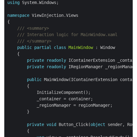
using
namespace
/// <summary>
/// Interaction logic for MainWindow.xaml
/// </summary>
public
partial
class
MainWindow
private
readonly
private
readonly
public
private
void
 Button_Click(
object