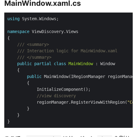
MainWindow.xaml.cs
using
namespace
/// <summary>
/// Interaction logic for MainWindow.xaml
/// </summary>
public
partial
class
MainWindow
public
//view discovery
            regionManager.RegisterViewWithRegion(
"Con