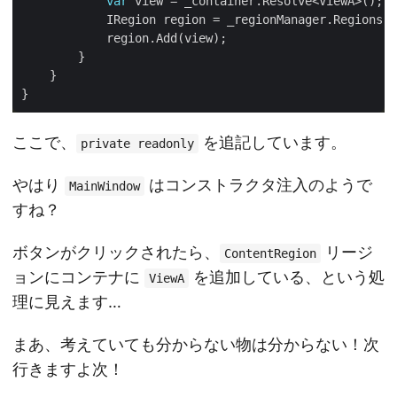
var
            IRegion region = _regionManager.Regions[
"
ここで、
を追記しています。
private readonly
やはり
はコンストラクタ注入のようで
MainWindow
すね？
ボタンがクリックされたら、
リージ
ContentRegion
ョンにコンテナに
を追加している、という処
ViewA
理に見えます…
まあ、考えていても分からない物は分からない！次
行きますよ次！