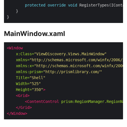
protected
override
void
MainWindow.xaml
<Window
x:Class=
"ViewDiscovery.Views.MainWindow"
xmlns=
"http://schemas.microsoft.com/winfx/2006/xa
xmlns:x=
"http://schemas.microsoft.com/winfx/2006/
xmlns:prism=
"http://prismlibrary.com/"
Title=
"Shell"
Width=
"525"
Height=
"350"
>
<Grid>
<ContentControl
prism:RegionManager.RegionNam
</Grid>
</Window>