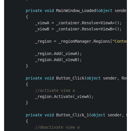
private
void
 MainWindow_Loaded(
object
            _region = _regionManager.Regions[
"Content
private
void
 Button_Click(
object
//activate view a
private
void
 Button_Click_1(
object
//deactivate view a