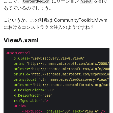
ここで、
にリージョン
を割り
ContentRegion
ViewA
あてているのでしょう。
…というか、この引数は CommunityToolkit.Mvvm
におけるコンストラクタ注入のようですね？
ViewA.xaml
<UserControl
x:Class=
"ViewDiscovery.Views.ViewA"
xmlns=
"http://schemas.microsoft.com/winfx/2006/xa
xmlns:x=
"http://schemas.microsoft.com/winfx/2006/
xmlns:d=
"http://schemas.microsoft.com/expression/
xmlns:local=
"clr-namespace:ViewDiscovery.Views"
xmlns:mc=
"http://schemas.openxmlformats.org/marku
d:DesignHeight=
"300"
d:DesignWidth=
"300"
mc:Ignorable=
"d"
>
<Grid>
<TextBlock
FontSize=
"38"
Text=
"View A"
/>