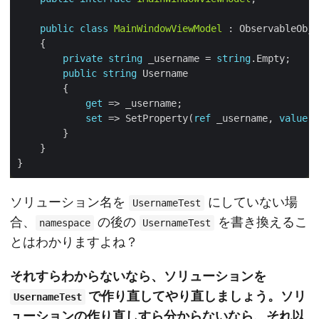
public
class
MainWindowViewModel
private
string
 _username = 
string
public
string
get
set
 => SetProperty(
ref
 _username, 
value
ソリューション名を
にしていない場
UsernameTest
合、
の後の
を書き換えるこ
namespace
UsernameTest
とはわかりますよね？
それすらわからないなら、ソリューションを
で作り直してやり直しましょう。ソリ
UsernameTest
ューションの作り直しすら分からないなら、それ以