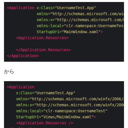
<Application
x:Class=
"UsernameTest.App"
xmlns=
"http://schemas.microsoft.com/winf
xmlns:x=
"http://schemas.microsoft.com/wi
xmlns:local=
"clr-namespace:UsernameTest"
StartupUri=
"MainWindow.xaml"
>
<Application.Resources>
</Application.Resources>
</Application>
から
<Application
x:Class=
"UsernameTest.App"
xmlns=
"http://schemas.microsoft.com/winfx/2006/xa
xmlns:x=
"http://schemas.microsoft.com/winfx/2006/
xmlns:local=
"clr-namespace:UsernameTest"
StartupUri=
"Views/MainWindow.xaml"
>
<Application.Resources
/>