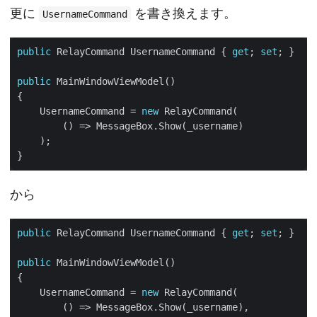
更に
を書き換えます。
UsernameCommand
public
 RelayCommand UsernameCommand { 
get
; 
set
public
    UsernameCommand = 
new
から
public
 RelayCommand UsernameCommand { 
get
; 
set
public
    UsernameCommand = 
new