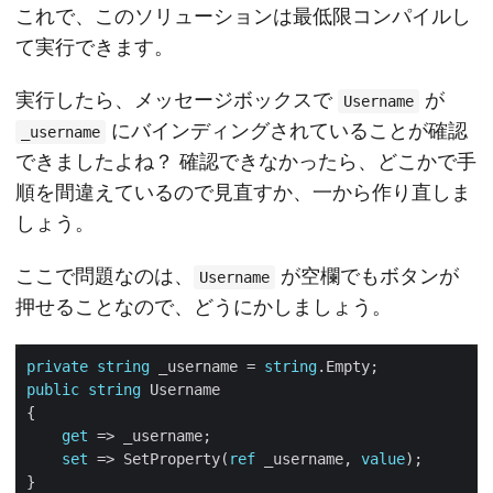
これで、このソリューションは最低限コンパイルし
て実行できます。
実行したら、メッセージボックスで
が
Username
にバインディングされていることが確認
_username
できましたよね？ 確認できなかったら、どこかで手
順を間違えているので見直すか、一から作り直しま
しょう。
ここで問題なのは、
が空欄でもボタンが
Username
押せることなので、どうにかしましょう。
private
string
 _username = 
string
public
string
get
set
 => SetProperty(
ref
 _username, 
value