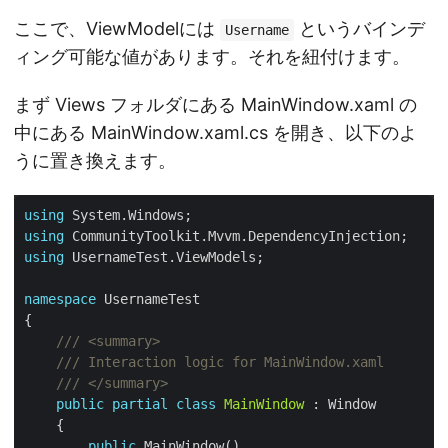
ここで、ViewModelには
というバインデ
Username
ィング可能な値があります。それを紐付けます。
まず Views フォルダにある MainWindow.xaml の
中にある MainWindow.xaml.cs を開き、以下のよ
うに置き換えます。
using
using
using
namespace
/// <summary>
/// Interaction logic for MainWindow.xaml
/// </summary>
public
partial
class
MainWindow
public