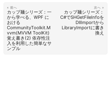
« 前へ
次へ »
カップ麺シリーズ：一
カップ麺シリーズ：
から学べる、WPF に
C#でSHGetFileInfoを
おける
DllImportから
CommunityToolkit.M
LibraryImportに書き
vvm(MVVM ToolKit)
換え
覚え書き(2) 依存性注
入を利用した簡単なサ
ンプル
© 2026
☨もりゃき.xyz☨のブログ - WPFとCommunityToolkit.Mvvm中心
·