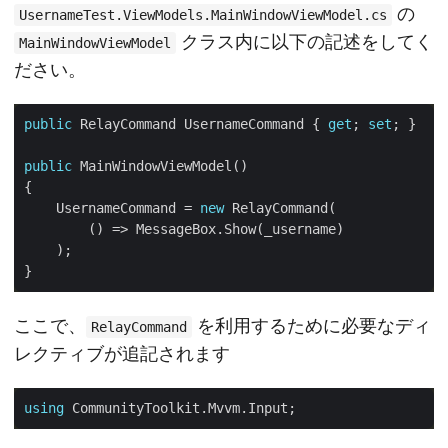
の
UsernameTest.ViewModels.MainWindowViewModel.cs
クラス内に以下の記述をしてく
MainWindowViewModel
ださい。
public
 RelayCommand UsernameCommand { 
get
; 
set
public
    UsernameCommand = 
new
ここで、
を利用するために必要なディ
RelayCommand
レクティブが追記されます
using