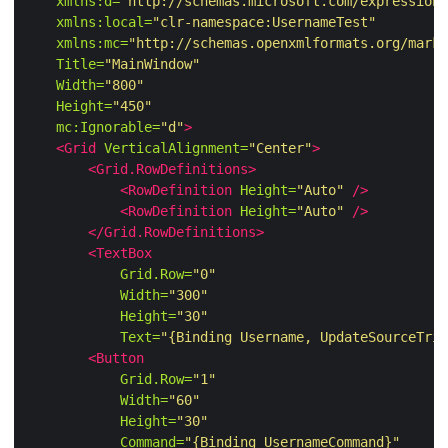
xmlns:d=
"http://schemas.microsoft.com/expression/
xmlns:local=
"clr-namespace:UsernameTest"
xmlns:mc=
"http://schemas.openxmlformats.org/marku
Title=
"MainWindow"
Width=
"800"
Height=
"450"
mc:Ignorable=
"d"
>
<Grid
VerticalAlignment=
"Center"
>
<Grid.RowDefinitions>
<RowDefinition
Height=
"Auto"
/>
<RowDefinition
Height=
"Auto"
/>
</Grid.RowDefinitions>
<TextBox
Grid.Row=
"0"
Width=
"300"
Height=
"30"
Text=
"{Binding Username, UpdateSourceTrig
<Button
Grid.Row=
"1"
Width=
"60"
Height=
"30"
Command=
"{Binding UsernameCommand}"