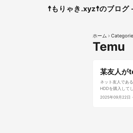
☨もりゃき.xyz☨のブログ - 
ホーム
Categori
Temu
某友人がt
ネット友人である
HDDを購入して
Amazonの新品
2025年09月22日
てたら詐欺商品だ
で……許諾を取っ
4TBの認識をした
を使ったのだと誤
その某友人は「1