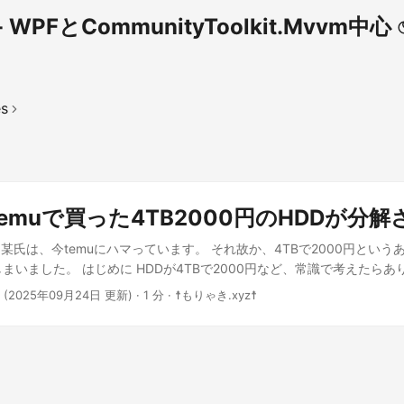
WPFとCommunityToolkit.Mvvm中心
es
emuで買った4TB2000円のHDDが分解
某氏は、今temuにハマっています。 それ故か、4TBで2000円という
しまいました。 はじめに HDDが4TBで2000円など、常識で考えたら
だと10000円オーバー、中古でも8000円なら御の字、それ以下なら怪し
·
(2025年09月24日 更新)
· 1 分 · ☨もりゃき.xyz☨
と私は思うんですけどね…… だけど、そんな地雷源に突っ込んだ内容
て記事にします。 当初、ケースさえ使えればとその某友人は言っていま
ので大喜びで、音楽ファイルを連続してコピーしたそうです。 (当初はてっき
解しておりましたが、使用していなかったとの指摘がございました) 故
00GBくらい書き込んだところで動作不安定になってきた。頑張れ」と