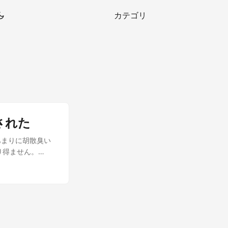
カテゴリ
された
あまりに胡散臭い
あり得ません。
くて7000円切っ
が面白すぎたの
した。 だけど、
り h2testw
障？までの道のり
か書いてました。