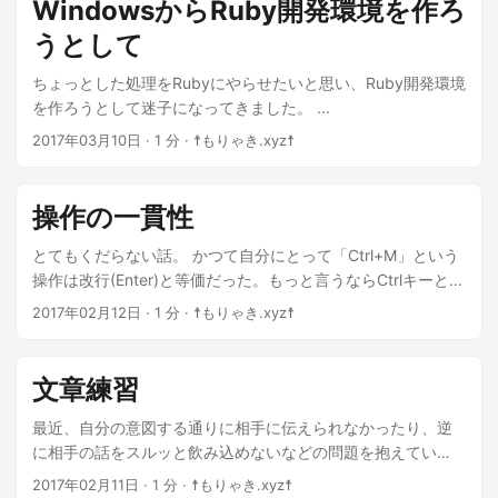
WindowsからRuby開発環境を作ろ
うとして
ちょっとした処理をRubyにやらせたいと思い、Ruby開発環境
を作ろうとして迷子になってきました。 ...
2017年03月10日
· 1 分 · ☨もりゃき.xyz☨
操作の一貫性
とてもくだらない話。 かつて自分にとって「Ctrl+M」という
操作は改行(Enter)と等価だった。もっと言うならCtrlキーと組
み合わせた操作はホームポジションを崩さない高速操作の要
2017年02月12日
· 1 分 · ☨もりゃき.xyz☨
だった。 ...
文章練習
最近、自分の意図する通りに相手に伝えられなかったり、逆
に相手の話をスルッと飲み込めないなどの問題を抱えてい
る。 ...
2017年02月11日
· 1 分 · ☨もりゃき.xyz☨