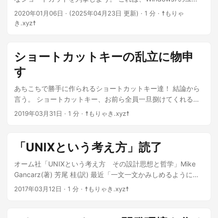
ザーエクスペリエンスガイドラインから抜粋したものとな
2020年01月06日
·
(2025年04月23日 更新)
· 1 分 · ☨もりゃ
る。 ...
き.xyz☨
ショートカットキーの乱立に物申
す
あちこちで勝手に作られるショートカットキー達！ 結論から
言う。 ショートカットキー、お前ら全員一旦捌けてくれる？
...
2019年03月31日
· 1 分 · ☨もりゃき.xyz☨
「UNIXという考え方」読了
オーム社「UNIXという考え方 その設計思想と哲学」Mike
Gancarz(著) 芳尾 桂(訳) 最近「一文一文かみしめるように読
む」傾向が強くなりすぎてたので、理解度は70%程度でもサ
2017年03月12日
· 1 分 · ☨もりゃき.xyz☨
クサク読書を進めてみようと気変わりし、本日読了。 ...