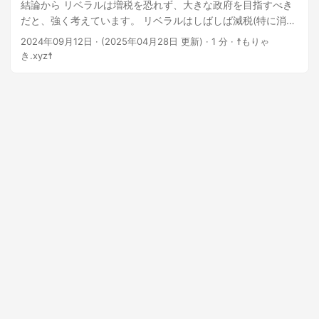
結論から リベラルは増税を恐れず、大きな政府を目指すべき
だと、強く考えています。 リベラルはしばしば減税(特に消費
税減税)を訴えてますが、 消費税による税収は既に税収の30%
2024年09月12日
·
(2025年04月28日 更新)
· 1 分 · ☨もりゃ
と莫大になっている現状において、 消費税減税や消費税撤廃
き.xyz☨
は既に現実的な選択肢ではなくなっているのではないかと考
えます。 本当に消費税の穴埋めとして、法人税や所得税だけ
で穴埋めできるのでしょうか？ 個人的には、消費税は本当に
好きじゃないですけど、撤廃して欲しい位ですけど、 それで
は済まないという現実があるのではないかと考えます。 福祉
問題 現在、福祉従事者は極めて過酷な状況で働いています。
福祉に限らず保育所などのケア労働分野でも同様のことが起
こっているでしょうが、ここでは福祉従事者を焦点に当てま
す。 私自身、重度身体障私自身害者として福祉サービスを受
けていますが、 その領収書に記載されている金額から考える
と、福祉従事者の時給はおそらく1000円を下回ることが推測
されます。 これは言うまでもなく、国からの補助金などが削
減されているからです。 そんな状況で、今後、若者達が望ん
で福祉業務に携わるでしょうか？ 上記の状況において、そん
な期待はできないでしょう。 昨今では、外国人労働者受け入
れの話題も上がっていますが、そもそも福祉業界の待遇が悪
ければ上手く行くはずがありません。 しかし、福祉業界の待