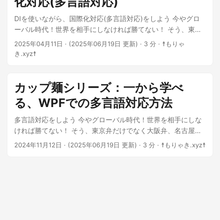
化対応(多言語対応)
DIを使いながら、国際化対応(多言語対応)をしよう 今やグロ
ーバル時代！世界を相手にしなければ勝てない！ そう、東京
弁だけでなく大阪弁、名古屋弁、博多弁など…ごめんなさい調
2025年04月11日
·
(2025年06月19日 更新)
· 3 分 · ☨もりゃ
子に乗りました、単純に「日本語」「英語」「ロシア語」対
き.xyz☨
応について語ります。(天丼) 今回は総集編として カップ麺シ
リーズ：一から学べる、WPFでの多言語対応方法 を、DI込み
の記事として公開します。 本記事では、WPFで
カップ麺シリーズ：一から学べ
CommunityToolkit.Mvvm＋DI構成を取りつつ、アプリを実務
る、WPFでの多言語対応方法
的に多言語対応させる方法を解説します。 「x:Staticを使わず
に切り替えたい」「コードビハインドを汚したくない」 そん
多言語対応をしよう 今やグローバル時代！世界を相手にしな
な悩みに答えるべく、依存性注入によるResourceManager活
ければ勝てない！ そう、東京弁だけでなく大阪弁、名古屋
用＋ViewModel連携まで、丁寧に紹介していきます。 最初に
弁、博多弁など…ごめんなさい調子に乗りました、単純に「日
2024年11月12日
·
(2025年06月19日 更新)
· 3 分 · ☨もりゃき.xyz☨
プロジェクトを作ろう 今回は「WPFアプリケーション」で
本語」「英語」「ロシア語」対応について語ります。 真面目
DIMultiLanguageTest というプロジェクトを作りましょう。
な話、ソフトウェアで最低限英語対応すると、ターゲットが
フレームワークは「.NET 9.0」を利用します。 プロジェクト
英語圏の人にまで届く可能性が高まります。 もちろん、ドキ
に Views と ViewModel フォルダを作ります。 そして開かれ
ュメントも英語化が必要ですけど、今ならDeepLとか使えば
た MainWindow.xaml を Views フォルダに移動して、以下の
便利にそれっぽく翻訳してくれますからね。 さらにChatGPT
ようにします。 <Window
で添削とかさせれば、ニュアンス踏まえて指摘してくれます
x:Class="DIMultiLanguageTest.MainWindow"
よ！ 今回は、WPFにおいてViewとViewModelだけを使った、